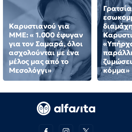
Γρατσία
εσωκομ
Καρυστιανού για
διαμάχη
ΜΜΕ: « 1.000 έφυγαν
Καρυστι
για τον Σαμαρά, όλοι
«Υπήρχ
ασχολούνται με ένα
παράλλ
μέλος μας από το
ζυμώσει
Μεσολόγγι»
κόμμα»