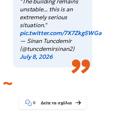
"The building remains
unstable... this is an
extremely serious
situation."
pic.twitter.com/7X7Zkg5WGa
— Sinan Tuncdemir
(@tuncdemirsinan2)
July 8, 2026
Δείτε τα σχόλια
0