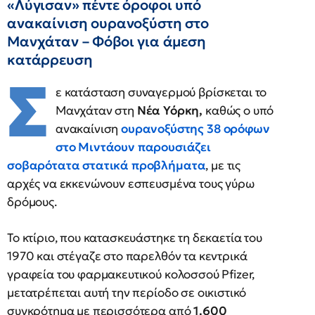
«Λύγισαν» πέντε όροφοι υπό
ανακαίνιση ουρανοξύστη στο
Μανχάταν – Φόβοι για άμεση
κατάρρευση
Σ
ε κατάσταση συναγερμού βρίσκεται το
Μανχάταν στη
Νέα Υόρκη,
καθώς ο υπό
ανακαίνιση
ουρανοξύστης 38 ορόφων
στο Μιντάουν παρουσιάζει
σοβαρότατα στατικά προβλήματα
, με τις
αρχές να εκκενώνουν εσπευσμένα τους γύρω
δρόμους.
Το κτίριο, που κατασκευάστηκε τη δεκαετία του
1970 και στέγαζε στο παρελθόν τα κεντρικά
γραφεία του φαρμακευτικού κολοσσού Pfizer,
μετατρέπεται αυτή την περίοδο σε οικιστικό
συγκρότημα με περισσότερα από
1.600