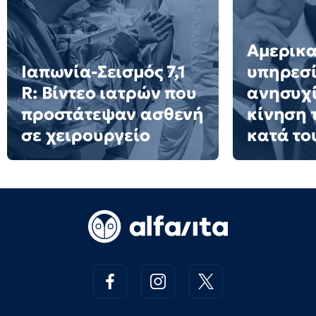
Αμερικα
Ιαπωνία-Σεισμός 7,1
υπηρεσί
R: Βίντεο ιατρών που
ανησυχί
προστάτεψαν ασθενή
κίνηση 
σε χειρουργείο
κατά το