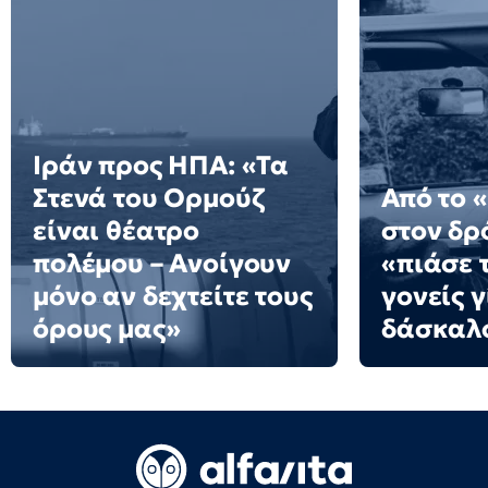
Ιράν προς ΗΠΑ: «Τα
Στενά του Ορμούζ
Από το 
είναι θέατρο
στον δρό
πολέμου – Ανοίγουν
«πιάσε τ
μόνο αν δεχτείτε τους
γονείς γ
όρους μας»
δάσκαλ