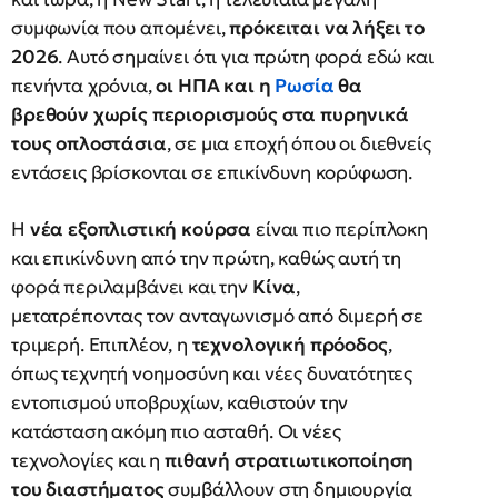
συμφωνία που απομένει,
πρόκειται να λήξει το
2026
. Αυτό σημαίνει ότι για πρώτη φορά εδώ και
πενήντα χρόνια,
οι ΗΠΑ και η
Ρωσία
θα
βρεθούν χωρίς περιορισμούς στα πυρηνικά
τους οπλοστάσια
, σε μια εποχή όπου οι διεθνείς
εντάσεις βρίσκονται σε επικίνδυνη κορύφωση.
Η
νέα εξοπλιστική κούρσα
είναι πιο περίπλοκη
και επικίνδυνη από την πρώτη, καθώς αυτή τη
φορά περιλαμβάνει και την
Κίνα
,
μετατρέποντας τον ανταγωνισμό από διμερή σε
τριμερή. Επιπλέον, η
τεχνολογική πρόοδος
,
όπως τεχνητή νοημοσύνη και νέες δυνατότητες
εντοπισμού υποβρυχίων, καθιστούν την
κατάσταση ακόμη πιο ασταθή. Οι νέες
τεχνολογίες και η
πιθανή στρατιωτικοποίηση
του διαστήματος
συμβάλλουν στη δημιουργία