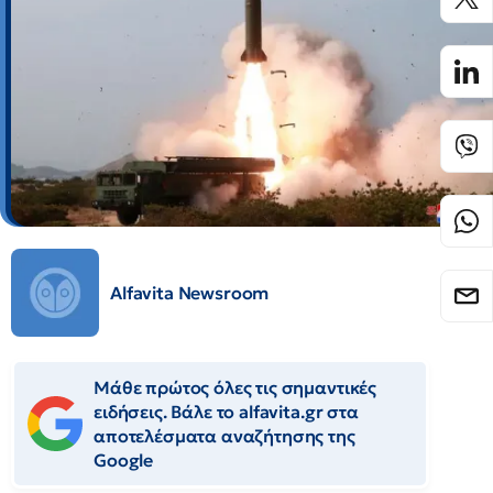
Alfavita Newsroom
Μάθε πρώτος όλες τις σημαντικές
ειδήσεις. Βάλε το alfavita.gr στα
αποτελέσματα αναζήτησης της
Google