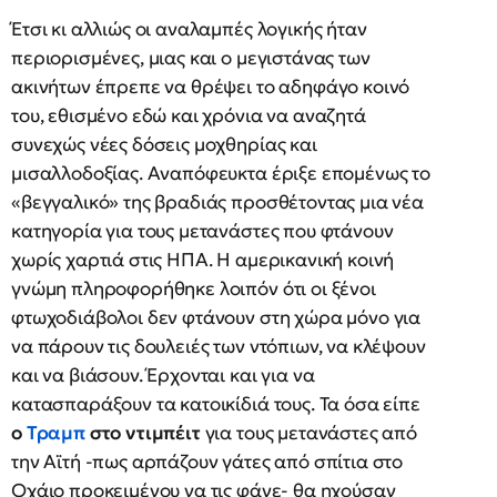
Έτσι κι αλλιώς οι αναλαμπές λογικής ήταν
περιορισμένες, μιας και ο μεγιστάνας των
ακινήτων έπρεπε να θρέψει το αδηφάγο κοινό
του, εθισμένο εδώ και χρόνια να αναζητά
συνεχώς νέες δόσεις μοχθηρίας και
μισαλλοδοξίας. Αναπόφευκτα έριξε επομένως το
«βεγγαλικό» της βραδιάς προσθέτοντας μια νέα
κατηγορία για τους μετανάστες που φτάνουν
χωρίς χαρτιά στις ΗΠΑ. Η αμερικανική κοινή
γνώμη πληροφορήθηκε λοιπόν ότι οι ξένοι
φτωχοδιάβολοι δεν φτάνουν στη χώρα μόνο για
να πάρουν τις δουλειές των ντόπιων, να κλέψουν
και να βιάσουν. Έρχονται και για να
κατασπαράξουν τα κατοικίδιά τους. Τα όσα είπε
ο
Τραμπ
στο ντιμπέιτ
για τους μετανάστες από
την Αϊτή -πως αρπάζουν γάτες από σπίτια στο
Οχάιο προκειμένου να τις φάνε- θα ηχούσαν