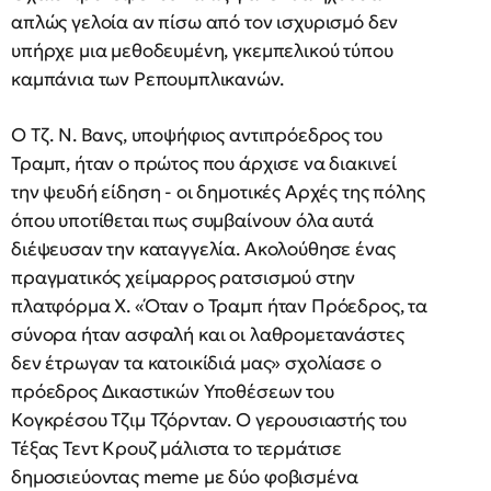
απλώς γελοία αν πίσω από τον ισχυρισμό δεν
υπήρχε μια μεθοδευμένη, γκεμπελικού τύπου
καμπάνια των Ρεπουμπλικανών.
Ο Τζ. Ν. Βανς, υποψήφιος αντιπρόεδρος του
Τραμπ, ήταν ο πρώτος που άρχισε να διακινεί
την ψευδή είδηση - οι δημοτικές Αρχές της πόλης
όπου υποτίθεται πως συμβαίνουν όλα αυτά
διέψευσαν την καταγγελία. Ακολούθησε ένας
πραγματικός χείμαρρος ρατσισμού στην
πλατφόρμα Χ. «Όταν ο Τραμπ ήταν Πρόεδρος, τα
σύνορα ήταν ασφαλή και οι λαθρομετανάστες
δεν έτρωγαν τα κατοικίδιά μας» σχολίασε ο
πρόεδρος Δικαστικών Υποθέσεων του
Κογκρέσου Τζιμ Τζόρνταν. Ο γερουσιαστής του
Τέξας Τεντ Κρουζ μάλιστα το τερμάτισε
δημοσιεύοντας meme με δύο φοβισμένα