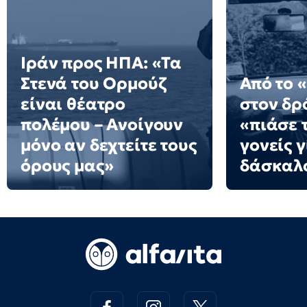
Ιράν προς ΗΠΑ: «Τα
Στενά του Ορμούζ
Από το 
είναι θέατρο
στον δρό
πολέμου – Ανοίγουν
«πιάσε τ
μόνο αν δεχτείτε τους
γονείς γ
όρους μας»
δάσκαλ