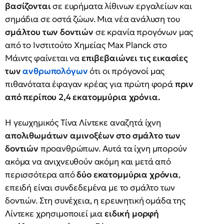
βασίζονται
σε ευρήματα λίθινων εργαλείων και
σημάδια σε οστά ζώων. Μια νέα ανάλυση του
σμάλτου των δοντιών
σε κρανία προγόνων μας
από το Ινστιτούτο Χημείας Max Planck στο
Μάιντς φαίνεται να
επιβεβαιώνει τις εικασίες
των
ανθρωπολόγων
ότι οι πρόγονοί μας
πιθανότατα έφαγαν κρέας για πρώτη φορά
πριν
από περίπου 2,4 εκατομμύρια χρόνια.
Η γεωχημικός Τίνα Λίντεκε αναζητά ίχνη
απολιθωμάτων αμινοξέων στο σμάλτο των
δοντιών
προανθρώπων. Αυτά τα ίχνη μπορούν
ακόμα να ανιχνευθούν ακόμη και μετά από
περισσότερα από
δύο εκατομμύρια χρόνια
,
επειδή είναι συνδεδεμένα με το σμάλτο των
δοντιών. Στη συνέχεια, η ερευνητική ομάδα της
Λίντεκε χρησιμοποιεί μια
ειδική μορφή