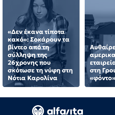
«Δεν έκανα τίποτα
κακό»: Σοκάρουν τα
βίντεο από τη
Αυθαίρε
σύλληψη της
αμερικα
26χρονης που
εταιρεί
σκότωσε τη νύφη στη
στη Γρο
Νότια Καρολίνα
«φόντο»