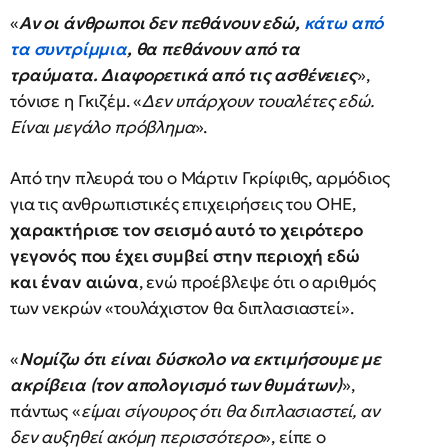
«
Αν οι άνθρωποι δεν πεθάνουν εδώ,
κάτω από
τα συντρίμμια
, θα πεθάνουν από τα
τραύματα. Διαφορετικά από τις ασθένειες
»,
τόνισε η Γκιζέμ. «
Δεν υπάρχουν τουαλέτες εδώ.
Είναι μεγάλο πρόβλημα
».
Από την πλευρά του ο Μάρτιν Γκρίφιθς, αρμόδιος
για τις ανθρωπιστικές επιχειρήσεις του ΟΗΕ,
χαρακτήρισε τον σεισμό αυτό το χειρότερο
γεγονός που έχει συμβεί στην περιοχή εδώ
και έναν αιώνα
, ενώ προέβλεψε ότι ο αριθμός
των νεκρών «τουλάχιστον θα διπλασιαστεί».
«
Νομίζω ότι είναι δύσκολο να εκτιμήσουμε με
ακρίβεια (τον απολογισμό των θυμάτων)
»,
πάντως «
είμαι σίγουρος ότι θα διπλασιαστεί, αν
δεν αυξηθεί ακόμη περισσότερο
», είπε ο