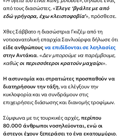
«
Η υγεία του είναι καλή, μιλούσε
», δήλωσε ένας
από τους διασώστες. «
Έλεγε ‘βγάλτε με από
εδώ γρήγορα, έχω κλειστοφοβία’
», πρόσθεσε.
Χθες Σάββατο η διασώστρια Γκιζέμ από τη
νοτιοανατολική επαρχία Σανλιούρφα δήλωσε ότι
είδε ανθρώπους
να επιδίδονται σε λεηλασίες
στην Αντάκια
. «
Δεν μπορούμε να παρέμβουμε,
καθώς
οι περισσότεροι κρατούν μαχαίρι
».
Η αστυνομία και στρατιώτες προσπαθούν να
διατηρήσουν την τάξη
, να ελέγξουν την
κυκλοφορία και να συνδράμουν στις
επιχειρήσεις διάσωσης και διανομής τροφίμων.
Σύμφωνα με τις τουρκικές αρχές,
περίπου
80.000 άνθρωποι νοσηλεύονται, ενώ οι
άστεγοι έχουν ξεπεράσει το ένα εκατομμύριο
.