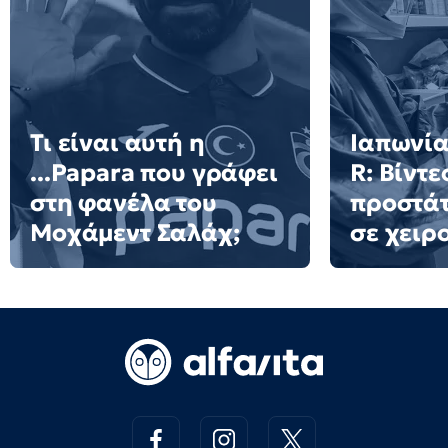
Τι είναι αυτή η
Ιαπωνία
...Papara που γράφει
R: Βίντ
στη φανέλα του
προστά
Μοχάμεντ Σαλάχ;
σε χειρ