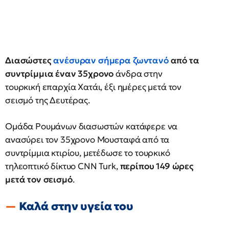
Διασώστες
ανέσυραν σήμερα ζωντανό
από τα
συντρίμμια έναν 35χρονο
άνδρα στην
τουρκική επαρχία Χατάι, έξι ημέρες μετά τον
σεισμό της Δευτέρας.
Ομάδα Ρουμάνων διασωστών κατάφερε να
ανασύρει τον 35χρονο Μουσταφά από τα
συντρίμμια κτιρίου, μετέδωσε το τουρκικό
τηλεοπτικό δίκτυο CNN Turk,
περίπου 149 ώρες
μετά τον σεισμό
.
Καλά στην υγεία του