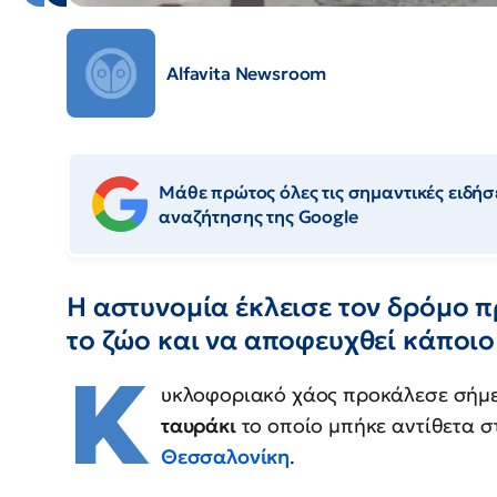
Alfavita Newsroom
Μάθε πρώτος όλες τις σημαντικές ειδήσε
αναζήτησης της Google
Η αστυνομία έκλεισε τον δρόμο π
το ζώο και να αποφευχθεί κάποι
Κ
υκλοφοριακό χάος προκάλεσε σήμερ
ταυράκι
το οποίο μπήκε αντίθετα 
Θεσσαλονίκη
.