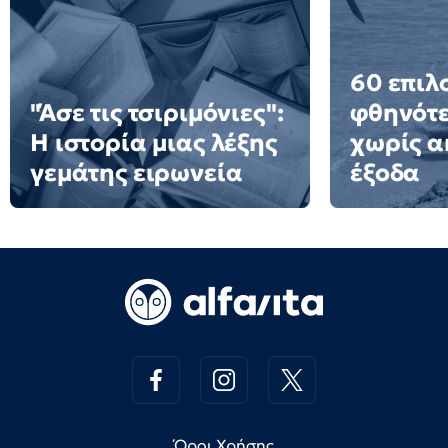
60 επιλ
"Άσε τις τσιριμόνιες":
φθηνότε
Η ιστορία μιας λέξης
χωρίς α
γεμάτης ειρωνεία
έξοδα
Όροι Χρήσης