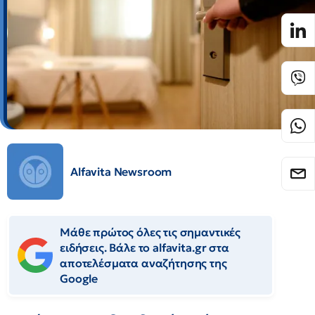
Alfavita Newsroom
Μάθε πρώτος όλες τις σημαντικές
ειδήσεις. Βάλε το alfavita.gr στα
αποτελέσματα αναζήτησης της
Google