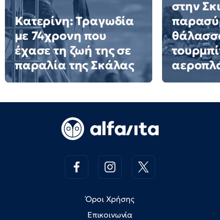
στην Σκ
Κατερίνη: Τραγωδία
παρασύ
με 74χρονη που
θάλασσα
έχασε τη ζωή της σε
τουρμπί
παραλία της Σκάλας
αεροπλ
Όροι Χρήσης
Επικοινωνία