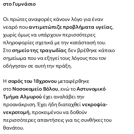
στο Γυμνάσιο
Οι πρώτες αναφορές κάνουν λόγο για έναν
νεαρό που
αντιμετώπιζε προβλήματα υγείας
,
χωρίς όμως να υπάρχουν περισσότερες
πληροφορίες σχετικά με την κατάστασή του.
Στο
σημείο της τραγωδίας
δεν βρέθηκε κάποιο
σημείωμα που να εξηγεί τους λόγους που τον
οδήγησαν σε αυτή την πράξη.
Η
σορός του 18χρονου
μεταφέρθηκε
στο
Νοσοκομείο Βόλου
, ενώ το
Αστυνομικό
Τμήμα Αλμυρού
έχει αναλάβει την
προανάκριση. Έχει ήδη διαταχθεί
νεκροψία-
νεκροτομή
, προκειμένου να δοθούν
περισσότερες απαντήσεις για τις συνθήκες του
θανάτου.