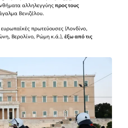
υνθήματα αλληλεγγύης
προς τους
άγαλμα Βενιζέλου.
 ευρωπαϊκές πρωτεύουσες (Λονδίνο,
νη, Βερολίνο, Ρώμη κ.ά.),
έξω από τις