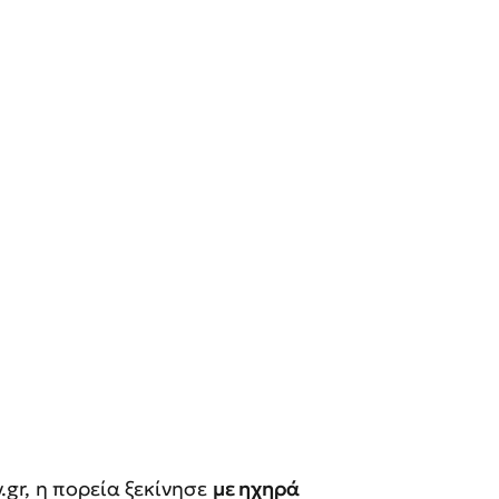
gr, η πορεία ξεκίνησε
με ηχηρά