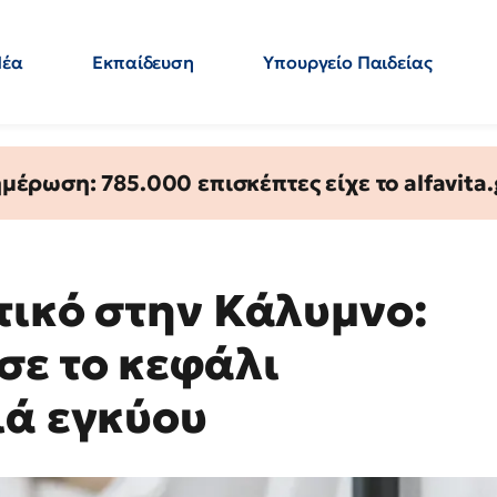
Νέα
Εκπαίδευση
Υπουργείο Παιδείας
 Εκπαιδευτικών
Μεταπτυχιακά
Πολιτική
Κόσμος
- Απαντήσεις
έρωση: 785.000 επισκέπτες είχε το alfavita.
τικό στην Κάλυμνο:
σε το κεφάλι
ιά εγκύου