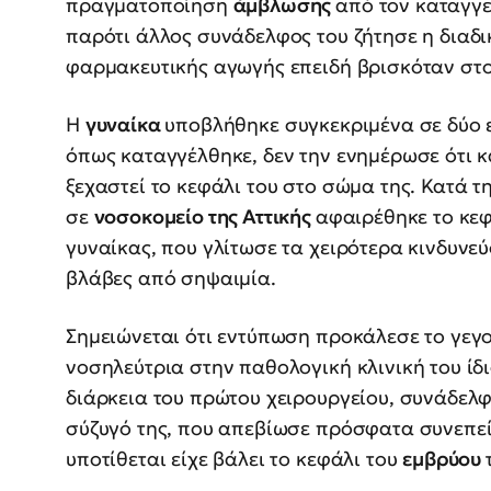
πραγματοποίηση
άμβλωσης
από τον καταγγε
παρότι άλλος συνάδελφος του ζήτησε η διαδικ
φαρμακευτικής αγωγής επειδή βρισκόταν στο
Η
γυναίκα
υποβλήθηκε συγκεκριμένα σε δύο ε
όπως καταγγέλθηκε, δεν την ενημέρωσε ότι κ
ξεχαστεί το κεφάλι του στο σώμα της. Κατά τ
σε
νοσοκομείο της Αττικής
αφαιρέθηκε το κε
γυναίκας, που γλίτωσε τα χειρότερα κινδυνε
βλάβες από σηψαιμία.
Σημειώνεται ότι εντύπωση προκάλεσε το γεγο
νοσηλεύτρια στην παθολογική κλινική του ίδ
διάρκεια του πρώτου χειρουργείου, συνάδελφό
σύζυγό της, που απεβίωσε πρόσφατα συνεπεί
υποτίθεται είχε βάλει το κεφάλι του
εμβρύου