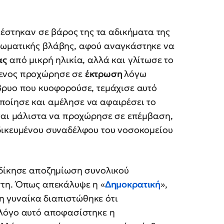
ελέστηκαν σε βάρος της τα αδικήματα της
σωματικής βλάβης, αφού αναγκάστηκε να
ας
από μικρή ηλικία, αλλά και γλίτωσε το
μενος προχώρησε σε
έκτρωση
λόγω
βρυο που κυοφορούσε, τεμάχισε αυτό
οίησε και αμέλησε να αφαιρέσει το
εται μάλιστα να προχώρησε σε επέμβαση,
δικευμένου συναδέλφου του νοσοκομείου
κδίκησε αποζημίωση συνολικού
στη. Όπως απεκάλυψε η «
Δημοκρατική
»,
 η γυναίκα διαπιστώθηκε ότι
 λόγο αυτό αποφασίστηκε η