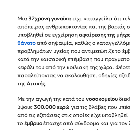
Μια
32χρονη γυναίκα
είχε καταγγείλει ότι τ
απόπειρας ανθρωποκτονίας και της βαριάς 
υποβληθεί σε εγχείρηση
αφαίρεσης της μήτρ
θάνατο
από σηψαιμία, καθώς ο καταγγελλό
προβλημάτων υγείας που αντιμετώπιζε το έμ
κατά την καισαρική επέμβαση που πραγματοπ
κεφάλι του από την κοιλιακή της χώρα. Φέρ
παραλείποντας να ακολουθήσει οδηγίες εξει
της
Αττικής
.
Με την αγωγή της κατά του
νοσοκομείου
διε
ύψους
300.000 ευρώ
για τις βλάβες που υπέ
από τις εξετάσεις στις οποίες είχε υποβληθεί
το
έμβρυο
έπασχε από σύνδρομο και για τον