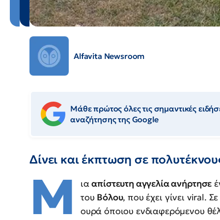
Alfavita Newsroom
Μάθε πρώτος όλες τις σημαντικές ειδήσε
αναζήτησης της Google
Δίνει και έκπτωση σε πολυτέκνου
Μ
ια
απίστευτη αγγελία ανήρτησε
έ
του
Βόλου
, που έχει γίνει viral.
ουρά όποιου ενδιαφερόμενου θέλ