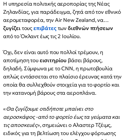
Η υπηρεσία πολιτικής αεροπορίας της Νέας
Ζηλανδίας, για παράδειγμα, ζητά από τον εθνικό
αερομεταφορέα, την Air New Zealand, να…
ζυγίζει
τους
επιβάτες
των
διεθνών πτήσεων
από το Όκλαντ έως τις 2 Ιουλίου.
Όχι, δεν είναι αυτό που πολλοί τρέμουν, η
αποτίμηση του
εισιτηρίου
βάσει βάρους,
δηλαδή. Σύμφωνα με το CNN, η πρωτοβουλία
απλώς εντάσσεται στο πλαίσιο έρευνας κατά την
οποία θα συλλεχθούν στοιχεία για το φορτίο και
την κατανομή βάρους στα αεροπλάνα.
«
Θα ζυγίζουμε οτιδήποτε μπαίνει στο
αεροσκάφος -από το φορτίο έως τα γεύματα και
τις αποσκευές
», σημειώνει ο Αλαστερ Τζέιμς,
ειδικός για τη βελτίωση του ελέγχου φόρτωσης