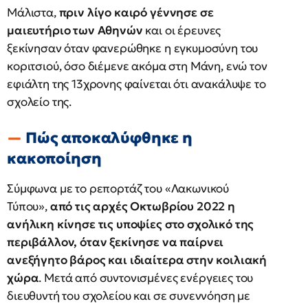
Μάλιστα,
πριν λίγο καιρό γέννησε σε
μαιευτήριο των Αθηνών
και οι έρευνες
ξεκίνησαν όταν φανερώθηκε η εγκυμοσύνη του
κοριτσιού, όσο διέμενε ακόμα στη Μάνη, ενώ τον
εφιάλτη της 13χρονης φαίνεται ότι ανακάλυψε το
σχολείο της.
Πώς αποκαλύφθηκε η
κακοποίηση
Σύμφωνα με το ρεπορτάζ του «Λακωνικού
Τύπου»,
από τις αρχές Οκτωβρίου 2022 η
ανήλικη κίνησε τις υποψίες στο σχολικό της
περιβάλλον, όταν ξεκίνησε να παίρνει
ανεξήγητο βάρος και ιδιαίτερα στην κοιλιακή
χώρα
. Μετά από συντονισμένες ενέργειες του
διευθυντή του σχολείου και σε συνεννόηση με