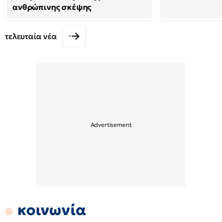
ανθρώπινης σκέψης
τελευταία νέα
κοινωνία