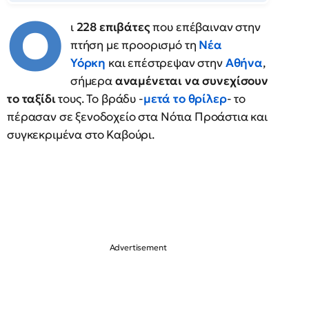
Ο
ι
228 επιβάτες
που επέβαιναν στην
πτήση με προορισμό τη
Νέα
Υόρκη
και επέστρεψαν στην
Αθήνα
,
σήμερα
αναμένεται να συνεχίσουν
το ταξίδι
τους. Το βράδυ -
μετά το θρίλερ
- το
πέρασαν σε ξενοδοχείο στα Νότια Προάστια και
συγκεκριμένα στο Καβούρι.