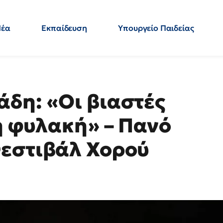
Νέα
Εκπαίδευση
Υπουργείο Παιδείας
 Εκπαιδευτικών
Μεταπτυχιακά
Πολιτική
Κόσμος
- Απαντήσεις
δη: «Οι βιαστές
η φυλακή» – Πανό
Φεστιβάλ Χορού