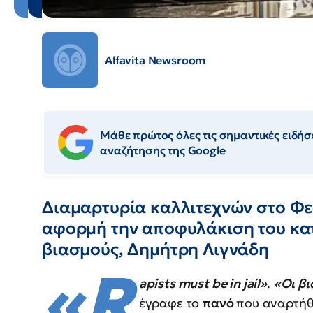
Alfavita Newsroom
Μάθε πρώτος όλες τις σημαντικές ειδήσε
αναζήτησης της Google
Διαμαρτυρία καλλιτεχνών στο Φε
αφορμή την αποφυλάκιση του κα
βιασμούς, Δημήτρη Λιγνάδη
«R
apists must be in jail»
.
«Οι βι
έγραφε το
πανό
που αναρτήθ