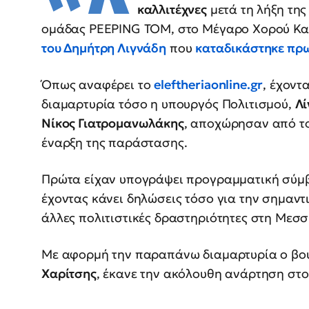
καλλιτέχνες
μετά τη λήξη της
ομάδας PEEPING TOM, στο Μέγαρο Χορού Κα
του
Δημήτρη Λιγνάδη
που
καταδικάστηκε πρω
Όπως αναφέρει το
eleftheriaonline.gr
, έχον
διαμαρτυρία τόσο η υπουργός Πολιτισμού,
Λ
Νίκος Γιατρομανωλάκης
, αποχώρησαν από το
έναρξη της παράστασης.
Πρώτα είχαν υπογράψει προγραμματική σύμ
έχοντας κάνει δηλώσεις τόσο για την σημαντ
άλλες πολιτιστικές δραστηριότητες στη Μεσσ
Με αφορμή την παραπάνω διαμαρτυρία ο βου
Χαρίτσης
, έκανε την ακόλουθη ανάρτηση στο