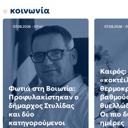
κοινωνία
07.08.2026 - 07:41
07.08.2026 - 
Καιρός:
«κοκτέι
Φωτιά στη Βοιωτία:
θερμοκρ
Προφυλακίστηκαν ο
βαθμούς
δήμαρχος Στυλίδας
θυελλώδ
και δύο
Οι πιο 
κατηγορούμενοι
ημέρες