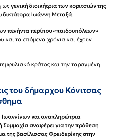
η ως
γενική διοικήτρια των κοριτσιών της
υ δικτάτορα Ιωάννη Μεταξά
.
των πενήντα περίπου «παιδουπόλεων»
υ και τα επόμενα χρόνια και έχουν
ετεμφυλιακό κράτος και την ταραγμένη
ις του δήμαρχου Κόνιτσας
ίσθημα
ς Ιωαννίνων και αναπληρώτρια
ή Συμμαχία αναφέρει για την πρόθεση
μα της βασίλισσας Φρειδερίκης στην