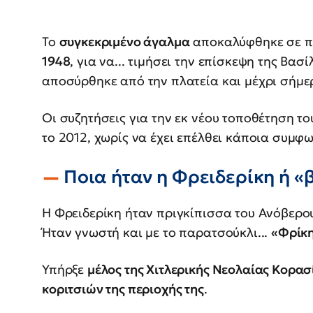
Το
συγκεκριμένο άγαλμα
αποκαλύφθηκε σε πλ
1948
, για να... τιμήσει την επίσκεψη της Βα
αποσύρθηκε από την πλατεία και μέχρι σήμε
Οι συζητήσεις για την εκ νέου τοποθέτηση τ
το 2012, χωρίς να έχει επέλθει κάποια συμφω
Ποια ήταν η Φρειδερίκη ή 
Η Φρειδερίκη ήταν πριγκίπισσα του Ανόβερου
Ήταν γνωστή και με το παρατσούκλι...
«Φρίκ
Υπήρξε
μέλος της Χιτλερικής Νεολαίας Κορα
κοριτσιών της περιοχής της
.