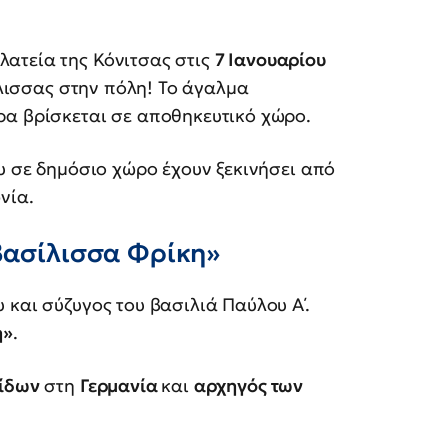
ατεία της Κόνιτσας στις
7 Ιανουαρίου
σίλισσας στην πόλη! Το άγαλμα
ρα βρίσκεται σε αποθηκευτικό χώρο.
ου σε δημόσιο χώρο έχουν ξεκινήσει από
νία.
«βασίλισσα Φρίκη»
 και σύζυγος του βασιλιά Παύλου Α΄.
η»
.
σίδων
στη
Γερμανία
και
αρχηγός των