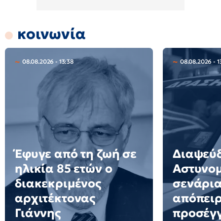
κοινωνία
08.08.2026 - 13:38
08.08.2026 - 1
Έφυγε από τη ζωή σε
Διαψεύδ
ηλικία 85 ετών ο
Αστυνομ
διακεκριμένος
σενάρια
αρχιτέκτονας
απόπει
Γιάννης
προσέγ