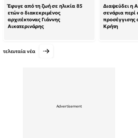
Έφυγε από τη ζωή σε ηλικία 85
Διαψεύδει η Α
ετών ο διακεκριμένος
σενάρια περί
αρχιτέκτονας Γιάννης
προσέγγισης 
Αικατερινάρης
Κρήτη
τελευταία νέα