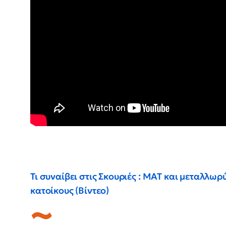
Τι συναίβει στις Σκουριές : ΜΑΤ και μεταλλωρ
κατοίκους (Βίντεο)