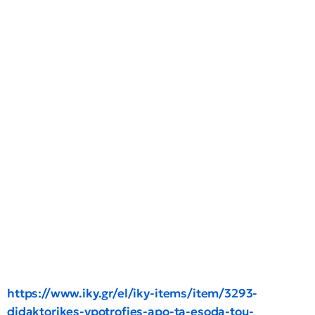
https://www.iky.gr/el/iky-items/item/3293-
didaktorikes-ypotrofies-apo-ta-esoda-tou-