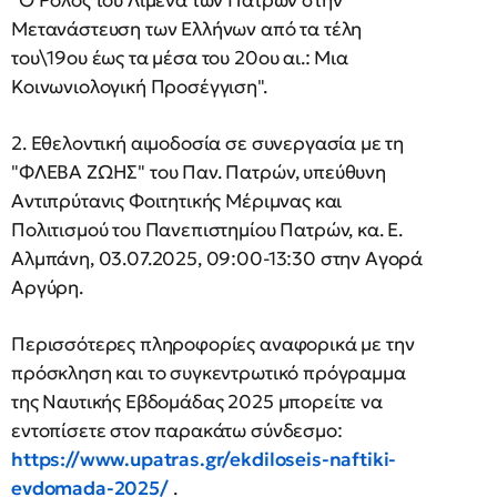
"Ο Ρόλος του Λιμένα των Πατρών στην
Μετανάστευση των Ελλήνων από τα τέλη
του\19ου έως τα μέσα του 20ου αι.: Μια
Κοινωνιολογική Προσέγγιση".
2. Εθελοντική αιμοδοσία σε συνεργασία με τη
"ΦΛΕΒΑ ΖΩΗΣ" του Παν. Πατρών, υπεύθυνη
Αντιπρύτανις Φοιτητικής Μέριμνας και
Πολιτισμού του Πανεπιστημίου Πατρών, κα. Ε.
Αλμπάνη, 03.07.2025, 09:00-13:30 στην Αγορά
Αργύρη.
Περισσότερες πληροφορίες αναφορικά με την
πρόσκληση και το συγκεντρωτικό πρόγραμμα
της Ναυτικής Εβδομάδας 2025 μπορείτε να
εντοπίσετε στον παρακάτω σύνδεσμο:
https://www.upatras.gr/ekdiloseis-naftiki-
evdomada-2025/
.