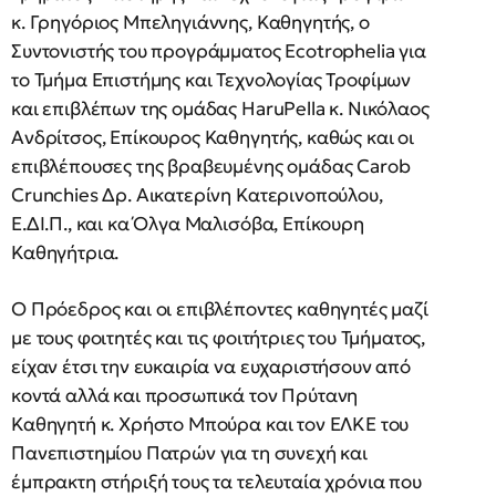
κ. Γρηγόριος Μπεληγιάννης, Καθηγητής, ο
Συντονιστής του προγράμματος Ecotrophelia για
το Τμήμα Επιστήμης και Τεχνολογίας Τροφίμων
και επιβλέπων της ομάδας HaruPella κ. Νικόλαος
Ανδρίτσος, Επίκουρος Καθηγητής, καθώς και οι
επιβλέπουσες της βραβευμένης ομάδας Carob
Crunchies Δρ. Αικατερίνη Κατερινοπούλου,
Ε.ΔΙ.Π., και κα Όλγα Μαλισόβα, Επίκουρη
Καθηγήτρια.
Ο Πρόεδρος και οι επιβλέποντες καθηγητές μαζί
με τους φοιτητές και τις φοιτήτριες του Τμήματος,
είχαν έτσι την ευκαιρία να ευχαριστήσουν από
κοντά αλλά και προσωπικά τον Πρύτανη
Καθηγητή κ. Χρήστο Μπούρα και τον ΕΛΚΕ του
Πανεπιστημίου Πατρών για τη συνεχή και
έμπρακτη στήριξή τους τα τελευταία χρόνια που