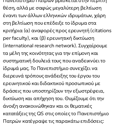
Πανεπιστήμιο Πατρών βρίσκεται στην πέμπτη
θέση, αλλά με σαφώς μεγαλύτερη βελτίωση
έναντι των άλλων ελληνικών ιδρυμάτων, χάρη
στη βελτίωση που επέδειξε το ίδρυμα στα
κριτήρια (α) αναφορές προς ερευνητή (citations
per faculty), και (β) ερευνητική δικτύωση
(international research network). Συγχαίρουμε
τα μέλη της κοινότητας για την επίμονη και
συστηματική δουλειά τους που αναδεικνύει το
ίδρυμά μας. Το Πανεπιστήμιο συνεχίζει να
διερευνά τρόπους ανάδειξης του έργου του
ερευνητικού και διδακτικού προσωπικού με
δράσεις που υποστηρίζουν την εξωστρέφεια,
δικτύωση και απήχηση του. Θυμίζουμε ότι την
άνοιξη ανακοινώθηκαν και οι θεματικές
κατατάξεις της QS στις οποίες το Πανεπιστήμιο
Πατρών κατέγραψε τις παρακάτω επιδόσεις: