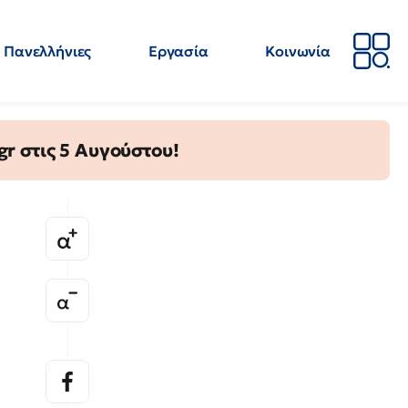
Πανελλήνιες
Εργασία
Κοινωνία
Απόψεις
Επιστήμη
Επιμόρφωση
ΕΛΜΕ
gr στις 5 Αυγούστου!