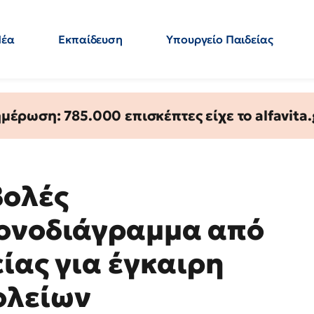
Νέα
Εκπαίδευση
Υπουργείο Παιδείας
 Εκπαιδευτικών
Μεταπτυχιακά
Πολιτική
Κόσμος
- Απαντήσεις
έρωση: 785.000 επισκέπτες είχε το alfavita.
βολές
ρονοδιάγραμμα από
ίας για έγκαιρη
ολείων