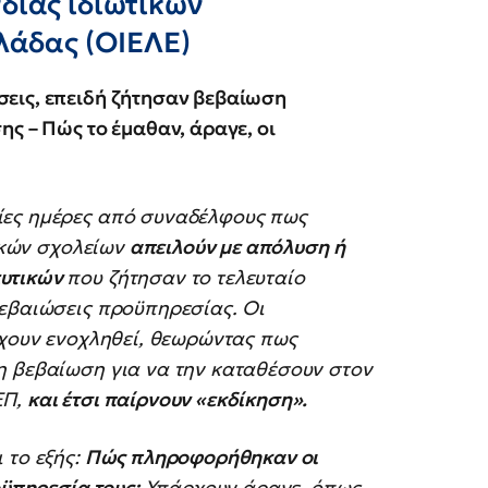
δίας ιδιωτικών
λάδας (ΟΙΕΛΕ)
εις, επειδή ζήτησαν βεβαίωση
ς – Πώς το έμαθαν, άραγε, οι
ίες ημέρες από συναδέλφους πως
τικών σχολείων
απειλούν με απόλυση ή
ευτικών
που ζήτησαν το τελευταίο
βεβαιώσεις προϋπηρεσίας. Οι
έχουν ενοχληθεί, θεωρώντας πως
η βεβαίωση για να την καταθέσουν στον
ΕΠ,
και έτσι παίρνουν «εκδίκηση».
 το εξής:
Πώς πληροφορήθηκαν οι
οϋπηρεσία τους;
Υπάρχουν άραγε, όπως