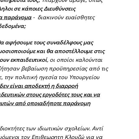
ηλοι σε κάποιες Διευθύνσεις
να παράνομα
- διακινούν ευαίσθητες
δεδομένα;
 θα αφήσουμε τους συναδέλφους μας
οσιοποιούμε και θα αποστέλλουμε στις
ουν εκπαιδευτικοί
, οι οποίοι καλούνται
ή ζήτησαν βεβαίωση προϋπηρεσίας από τις
ε, την πολιτική ηγεσία του Υπουργείου
δεν είναι αποδεκτή η διαρροή
ευτικών στους εργοδότες τους και να
αυτών από οποιαδήποτε παράνομη
ιδιοκτήτες των ιδιωτικών σχολείων. Αντί
υόμενοι τον Επιθεωρητη Κλουζώ για να