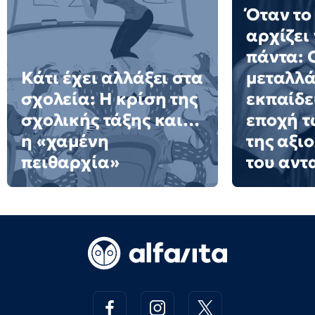
Όταν το
αρχίζει
πάντα: 
Κάτι έχει αλλάξει στα
μεταλλά
σχολεία: H κρίση της
εκπαίδε
σχολικής τάξης και…
εποχή τ
η «χαμένη
της αξι
πειθαρχία»
του αντ