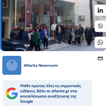
Alfavita Newsroom
Μάθε πρώτος όλες τις σημαντικές
ειδήσεις. Βάλε το alfavita.gr στα
αποτελέσματα αναζήτησης της
Google