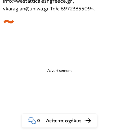
info@westattica.esngreece.gr
,
vkaragian@uniwa.gr
Τηλ: 6972385509».
Δείτε τα σχόλια
0