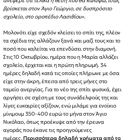
ανέφερε ότι τελικά η θέση που θα καλύψω, ίσως
βρίσκεται στον Άγιο Γεώργιο, σε δυσπρόσιτο
σχολείο, στο οροπέδιο Λασιθίου».
Μολονότι είχε σχεδόν κλείσει το σπίτι της, πλέον
τα σχέδια της αλλάζουν ξανά και μαζί τους και το
ποσό που καλείται να επενδύσει στην διαμονή.
Στις 10 Οκτωβρίου, ημέρα που η Μαρία αλλάζει
σχολείο, έρχεται και η πρώτη πληρωμή. 34
ημέρες δηλαδή κατά τις οποίες πλήρωνε με όσα
είχε στην άκρη, έπειτα από τρεις μήνες στο
ταμείο ανεργίας. Για το νέο της σπίτι φυσικά, έχει
αργήσει σε σχέση με τους συνάδελφούς της και
λίγες ευκαιρίες αξίζουν, ενώ μιλάμε για ενοίκιο
μίνιμουμ 350-400 ευρώ το μήνα στον Άγιο
Νικόλαο, όπως προέκυψε από την έρευνα
αγοράς που έκανε τις προηγούμενες
ημέρες.
Περισσότερα δηλαδή χρήματα από το