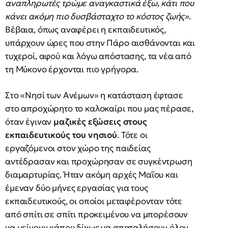
αναπληρωτές τρώμε αναγκαστικά έξω, κάτι που
κάνει ακόμη πιο δυσβάσταχτο το κόστος ζωής»
.
Βέβαια, όπως αναφέρει η εκπαιδευτικός,
υπάρχουν ώρες που στην Πάρο αισθάνονται και
τυχεροί, αφού και λόγω απόστασης, τα νέα από
τη Μύκονο έρχονται πιο γρήγορα.
Στο «Νησί των Ανέμων» η κατάσταση έφτασε
στο απροχώρητο το καλοκαίρι που μας πέρασε,
όταν έγιναν
μαζικές εξώσεις στους
εκπαιδευτικούς του νησιού
. Τότε οι
εργαζόμενοι στον χώρο της παιδείας
αντέδρασαν και προχώρησαν σε συγκέντρωση
διαμαρτυρίας. Ήταν ακόμη αρχές Μαΐου και
έμεναν δύο μήνες εργασίας για τους
εκπαιδευτικούς, οι οποίοι μεταφέρονταν τότε
από σπίτι σε σπίτι προκειμένου να μπορέσουν
να μείνουν κάπου δίχως να σπαταλήσουν όλον