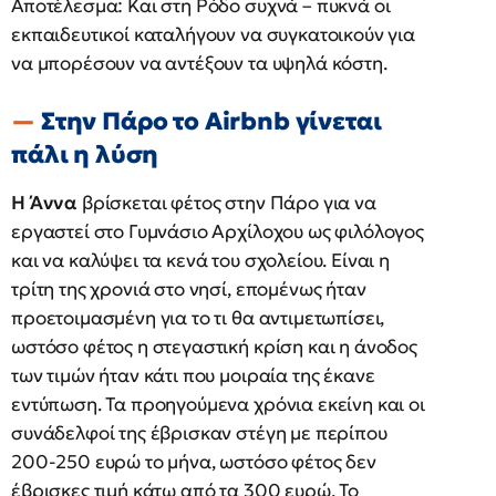
Αποτέλεσμα: Και στη Ρόδο συχνά – πυκνά οι
εκπαιδευτικοί καταλήγουν να συγκατοικούν για
να μπορέσουν να αντέξουν τα υψηλά κόστη.
Στην Πάρο το Airbnb γίνεται
πάλι η λύση
Η Άννα
βρίσκεται φέτος στην Πάρο για να
εργαστεί στο Γυμνάσιο Αρχίλοχου ως φιλόλογος
και να καλύψει τα κενά του σχολείου. Είναι η
τρίτη της χρονιά στο νησί, επομένως ήταν
προετοιμασμένη για το τι θα αντιμετωπίσει,
ωστόσο φέτος η στεγαστική κρίση και η άνοδος
των τιμών ήταν κάτι που μοιραία της έκανε
εντύπωση. Τα προηγούμενα χρόνια εκείνη και οι
συνάδελφοί της έβρισκαν στέγη με περίπου
200-250 ευρώ το μήνα, ωστόσο φέτος δεν
έβρισκες τιμή κάτω από τα 300 ευρώ. Το