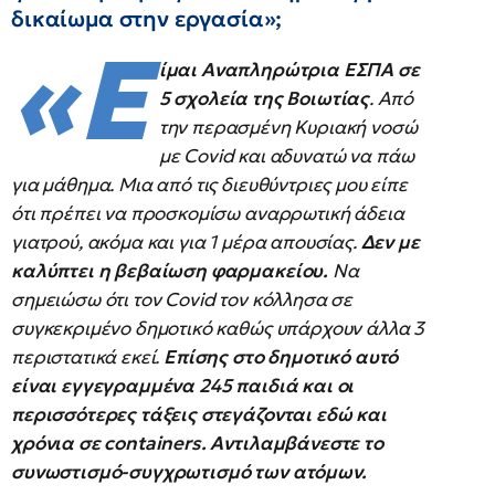
δικαίωμα στην εργασία»;
«Ε
ίμαι Αναπληρώτρια ΕΣΠΑ σε
5 σχολεία της Βοιωτίας
. Από
την περασμένη Κυριακή νοσώ
με Covid και αδυνατώ να πάω
για μάθημα. Μια από τις διευθύντριες μου είπε
ότι πρέπει να προσκομίσω αναρρωτική άδεια
γιατρού, ακόμα και για 1 μέρα απουσίας.
Δεν με
καλύπτει η βεβαίωση φαρμακείου.
Να
σημειώσω ότι τον Covid τον κόλλησα σε
συγκεκριμένο δημοτικό καθώς υπάρχουν άλλα 3
περιστατικά εκεί.
Επίσης στο δημοτικό αυτό
είναι εγγεγραμμένα 245 παιδιά και οι
περισσότερες τάξεις στεγάζονται εδώ και
χρόνια σε containers. Αντιλαμβάνεστε το
συνωστισμό-συγχρωτισμό των ατόμων.