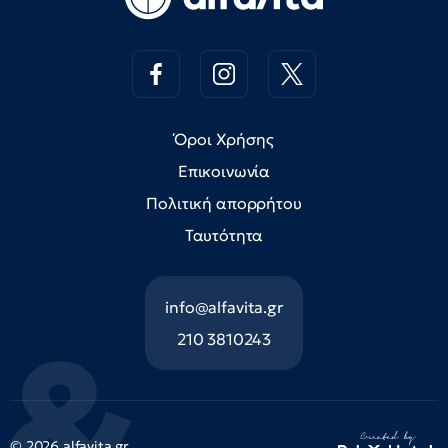
Όροι Χρήσης
Επικοινωνία
Πολιτική απορρήτου
Ταυτότητα
info@alfavita.gr
210 3810243
© 2026 alfavita.gr