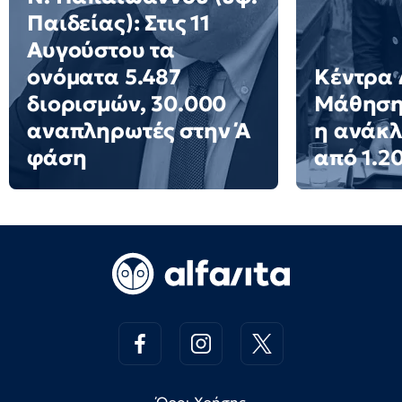
Παιδείας): Στις 11
Αυγούστου τα
ονόματα 5.487
Κέντρα 
διορισμών, 30.000
Μάθησης
αναπληρωτές στην Ά
η ανάκ
φάση
από 1.2
Όροι Χρήσης