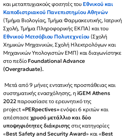
και μεταπτυχιακούς φοιτητές του
Εθνικού και
Καποδιστριακού Πανεπιστημίου Αθηνών
(Τμήμα Βιολογίας, Τμήμα Φαρμακευτικής, Ιατρική
Σχολή, Τμήμα Πληροφορικής ΕΚΠΑ) και του
Εθνικού Μετσόβιου Πολυτεχνείου
(Σχολή
Χημικών Μηχανικών, Σχολή Ηλεκτρολόγων και
Μηχανικών Υπολογιστών ΕΜΠ) και διαγωνίστηκε
στο πεδίο
Foundational Advance
(Overgraduate).
Μετά από 9 μήνες εντατικής προσπάθειας και
συστηματικής ενασχόλησης, η
iGEM Athens
2022
παρουσίασε το ερευνητικό της
project
«PERpectives»
ενόψει 6 κριτών και
απέσπασε
χρυσό μετάλλιο και δύο
υποψηφιότητες διάκρισης
στις κατηγορίες
«
Best Safety and Security Award
» και «
Best