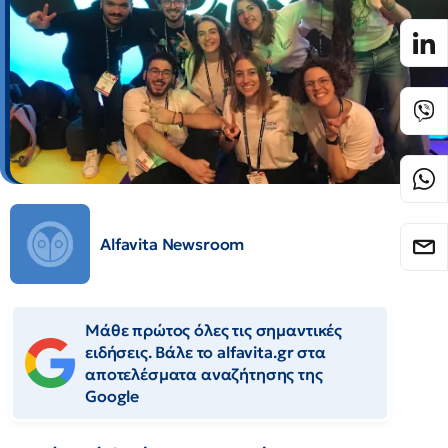
Alfavita Newsroom
Μάθε πρώτος όλες τις σημαντικές
ειδήσεις. Βάλε το alfavita.gr στα
αποτελέσματα αναζήτησης της
Google