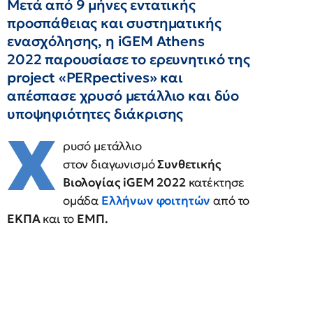
Μετά από 9 μήνες εντατικής
προσπάθειας και συστηματικής
ενασχόλησης, η iGEM Athens
2022 παρουσίασε το ερευνητικό της
project «PERpectives» και
απέσπασε χρυσό μετάλλιο και δύο
υποψηφιότητες διάκρισης
Χ
ρυσό μετάλλιο
στον διαγωνισμό
Συνθετικής
Βιολογίας
iGEM 2022
κατέκτησε
ομάδα
Ελλήνων φοιτητών
από το
ΕΚΠΑ
και το
ΕΜΠ.