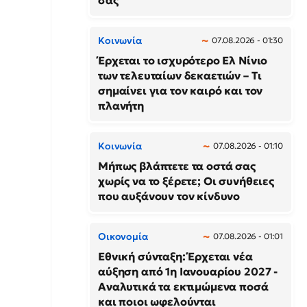
σας
Κοινωνία
07.08.2026 - 01:30
Έρχεται το ισχυρότερο Ελ Νίνιο
των τελευταίων δεκαετιών – Τι
σημαίνει για τον καιρό και τον
πλανήτη
Κοινωνία
07.08.2026 - 01:10
Μήπως βλάπτετε τα οστά σας
χωρίς να το ξέρετε; Οι συνήθειες
που αυξάνουν τον κίνδυνο
Οικονομία
07.08.2026 - 01:01
Εθνική σύνταξη: Έρχεται νέα
αύξηση από 1η Ιανουαρίου 2027 -
Αναλυτικά τα εκτιμώμενα ποσά
και ποιοι ωφελούνται