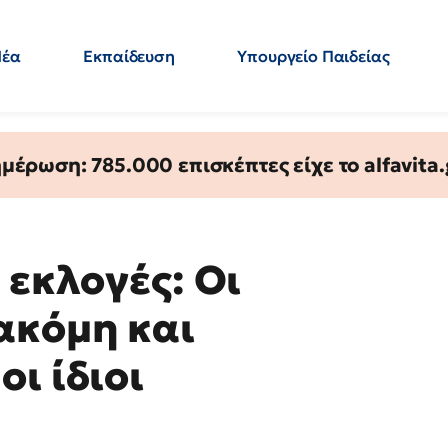
Νέα
Εκπαίδευση
Υπουργείο Παιδείας
 Εκπαιδευτικών
Μεταπτυχιακά
Πολιτική
Κόσμος
- Απαντήσεις
έρωση: 785.000 επισκέπτες είχε το alfavita.
 εκλογές: Οι
ακόμη και
ι ίδιοι