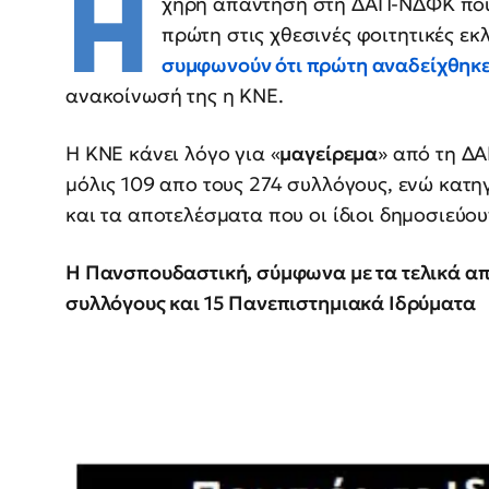
Η
χηρή απάντηση στη ΔΑΠ-ΝΔΦΚ που ε
πρώτη στις χθεσινές φοιτητικές ε
συμφωνούν ότι πρώτη αναδείχθηκε
ανακοίνωσή της η ΚΝΕ.
Η ΚΝΕ κάνει λόγο για «
μαγείρεμα
» από τη Δ
μόλις 109 απο τους 274 συλλόγους, ενώ κατη
και τα αποτελέσματα που οι ίδιοι δημοσιεύου
Η Πανσπουδαστική, σύμφωνα με τα τελικά απ
συλλόγους και 15 Πανεπιστημιακά Ιδρύματα