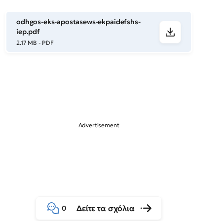
odhgos-eks-apostasews-ekpaidefshs-
iep.pdf
2.17 MB - PDF
Δείτε τα σχόλια
0