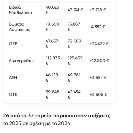
Ειδικά
40.023
43.741 €
+3.718 €
Μισθολόγια
€
Σώματα
19.609
15.057
-4.552 €
Ασφαλείας
€
€
47.657
72.089
ΟΣΕ
+24.432 €
€
€
112.835
125.635
Λιμενεργάτες
+12.800 €
€
€
46.129
49.781
ΔΕΗ
+3.652 €
€
€
39.848
42.454
ΟΤΕ
+2.606 €
€
€
26 από τα 37 ταμεία παρουσίασαν αυξήσεις
το 2025 σε σχέση με το 2024.