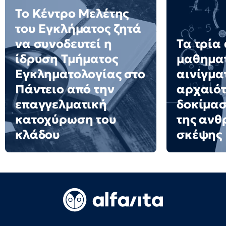
Το Κέντρο Μελέτης
του Εγκλήματος ζητά
να συνοδευτεί η
Τα τρία
ίδρυση Τμήματος
μαθημα
Εγκληματολογίας στο
αινίγμα
Πάντειο από την
αρχαιότ
επαγγελματική
δοκίμασ
κατοχύρωση του
της ανθ
κλάδου
σκέψης