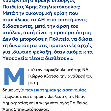
κυβέρνηση ο πρώην υπουργός
Παιδείας Άρης Σπηλιωτόπουλος:
Μετά την οικονομική κρίση που
αποψίλωσε τα ΑΕΙ από επιστήμονες-
διδάσκοντες, μετά την άρση του
ασύλου, αυτή είναι η προτεραιότητα;
Δεν θα μπορούσε η Πολιτεία να δώσει
τη δυνατότητα στις πρυτανικές αρχές
για ιδιωτική φύλαξη, όταν ακόμα κ τα
Υπουργεία τέτοια διαθέτουν;»
Μ
ετά
τον ευρωβουλευτή της ΝΔ,
Γιώργο Κύρτσο
, την αντίθεσή του
με τη
δημιουργία
πανεπιστημιακής αστυνομίας
εξέφρασε και ο πρώην βουλευτής της Νέας
Δημοκρατίας και πρώην υπουργός Παιδείας,
Άρης Σπηλιωτόπουλος.