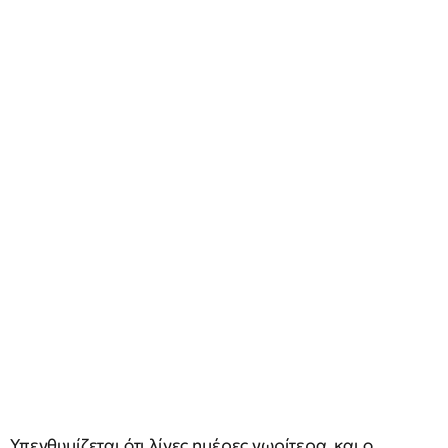
Υπενθυμίζεται ότι λίγες ημέρες νωρίτερα, και ο