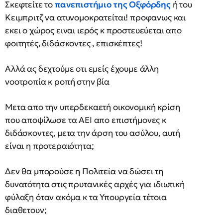
Σκεφτείτε το
πανεπιστήμιο της Οξφόρδης
ή του
Κειμπριτζ να ατυνομοκρατείται! προφανως και
εκει ο χώρος ειναι ιερός κ προστευεύεται απο
φοιτητές, διδάσκοντες , επισκέπτες!
Αλλά ας δεχτούμε οτι εμείς έχουμε άλλη
νοοτροπία κ ροπή στην βία
Μετα απο την υπερδεκαετή οικονομική κρίση
που αποψίλωσε τα ΑΕΙ απο επιστήμονες κ
διδάσκοντες, μετα την άρση του ασύλου, αυτή
είναι η προτεραιότητα;
Δεν θα μπορούσε η Πολιτεία να δώσει τη
δυνατότητα στις πρυτανικές αρχές για ιδιωτική
φύλαξη όταν ακόμα κ τα Υπουργεία τέτοια
διαθετουν;