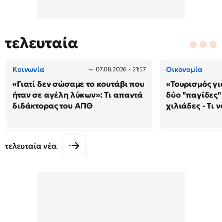
τελευταία
Κοινωνία
Οικονομία
07.08.2026 - 21:57
«Γιατί δεν σώσαμε το κουτάβι που
«Τουρισμός γι
ήταν σε αγέλη λύκων»: Τι απαντά
δύο "παγίδες"
διδάκτορας του ΑΠΘ
χιλιάδες - Τι 
τελευταία νέα