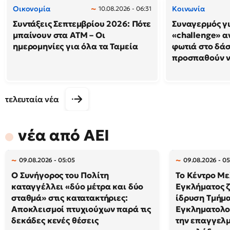
Οικονομία
Κοινωνία
10.08.2026 - 06:31
Συντάξεις Σεπτεμβρίου 2026: Πότε
Συναγερμός γι
μπαίνουν στα ΑΤΜ – Οι
«challenge» α
ημερομηνίες για όλα τα Ταμεία
φωτιά στο δάσ
προσπαθούν ν
τελευταία νέα
νέα από ΑΕΙ
09.08.2026 - 05:05
09.08.2026 - 0
Ο Συνήγορος του Πολίτη
Το Κέντρο Με
καταγγέλλει «δύο μέτρα και δύο
Εγκλήματος ζ
σταθμά» στις κατατακτήριες:
ίδρυση Τμήμ
Αποκλεισμοί πτυχιούχων παρά τις
Εγκληματολο
δεκάδες κενές θέσεις
την επαγγελ