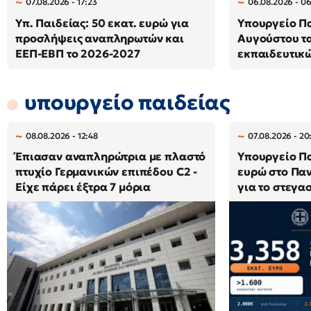
07.08.2026 - 17:23
06.08.2026 - 0
Υπ. Παιδείας: 50 εκατ. ευρώ για
Υπουργείο Παι
προσλήψεις αναπληρωτών και
Αυγούστου τ
ΕΕΠ-ΕΒΠ το 2026-2027
εκπαιδευτικώ
υπουργείο παιδείας
08.08.2026 - 12:48
07.08.2026 - 20
Έπιασαν αναπληρώτρια με πλαστό
Υπουργείο Πα
πτυχίο Γερμανικών επιπέδου C2 -
ευρώ στο Παν
Είχε πάρει έξτρα 7 μόρια
για το στεγα