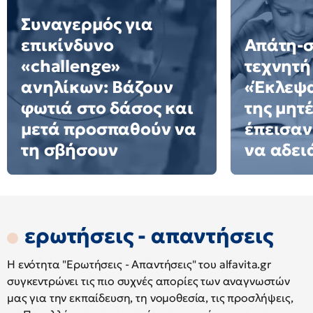
Συναγερμός για
επικίνδυνο
Απάτη-σ
«challenge»
τεχνητή
ανηλίκων: Βάζουν
«Έκλεψ
φωτιά στο δάσος και
της μητ
μετά προσπαθούν να
έπεισαν 
τη σβήσουν
να αδειά
ερωτήσεις - απαντήσεις
Η ενότητα "Ερωτήσεις - Απαντήσεις" του alfavita.gr
συγκεντρώνει τις πιο συχνές απορίες των αναγνωστών
μας για την εκπαίδευση, τη νομοθεσία, τις προσλήψεις,