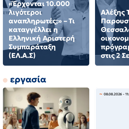
«Έρχονται 10.000
λιγότεροι
Αλέξης 
αναπληρωτές;» – Τι
Παρουσι
καταγγέλλει η
Θεσσαλο
Ελληνική Αριστερή
οικονομ
Συμπαράταξη
πρόγρα
(ΕΛ.Α.Σ)
στις 2 
εργασία
08.08.2026 - 11