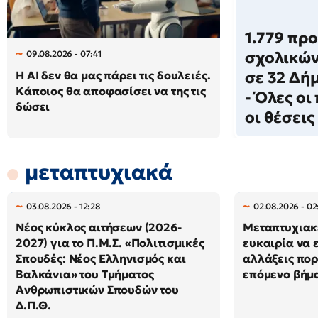
1.779 πρ
09.08.2026 - 07:41
σχολικών
Η AI δεν θα μας πάρει τις δουλειές.
σε 32 Δή
Κάποιος θα αποφασίσει να της τις
- Όλες οι
δώσει
οι θέσεις
μεταπτυχιακά
03.08.2026 - 12:28
02.08.2026 - 02
Νέος κύκλος αιτήσεων (2026-
Μεταπτυχιακ
2027) για το Π.Μ.Σ. «Πολιτισμικές
ευκαιρία να 
Σπουδές: Νέος Ελληνισμός και
αλλάξεις πορε
Βαλκάνια» του Τμήματος
επόμενο βήμα
Ανθρωπιστικών Σπουδών του
Δ.Π.Θ.